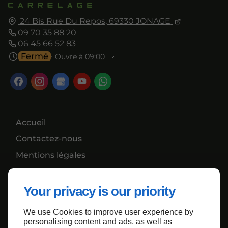
24 Bis Rue Du Repos,
69330
JONAGE
09 70 35 88 20
06 45 66 52 83
Fermé
⋅ Ouvre à 09:00
Accueil
Contactez-nous
Mentions légales
Plan du site
Your privacy is our priority
We use Cookies to improve user experience by
Haut de page
personalising content and ads, as well as