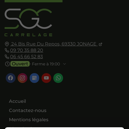
24 Bis Rue Du Repos,
69330
JONAGE
09 70 35 88 20
06 45 66 52 83
Ouvert
⋅ Ferme à 19:00
Accueil
Contactez-nous
Mentions légales
Plan du site