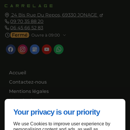
24 Bis Rue Du Repos,
69330
JONAGE
09 70 35 88 20
06 45 66 52 83
Fermé
⋅ Ouvre à 09:00
Accueil
Contactez-nous
Mentions légales
Plan du site
Your privacy is our priority
We use Cookies to improve user experience by
Haut de page
personalising content and ads, as well as