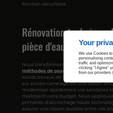
fonction sécuritaire.
Rénovation technique 
Your priva
pièce d'eau à Montluel
We use Cookies to
personalising conte
traffic and optimizi
Nous transformons vos anciens espace
clicking "I Agree" 
méthodes de pose performantes
qui é
from our providers
lourds travaux de démolition à Montluel
sur ancien carrelage est une option effi
moderniser rapidement vos sanitaires t
maîtrisant votre budget. Nous appliquo
primaires d'accrochage haute technolo
assurer une liaison durable entre vos an