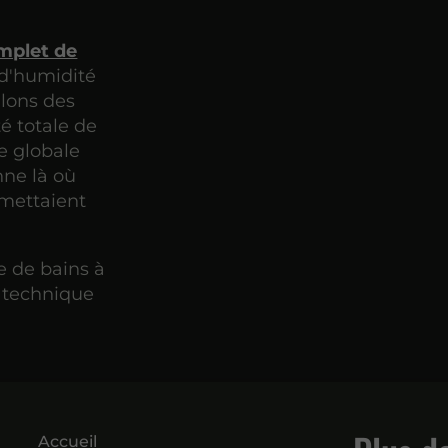
mplet de
 d'humidité
llons des
é totale de
e globale
nne là où
ermettaient
e de bains à
n technique
Accueil