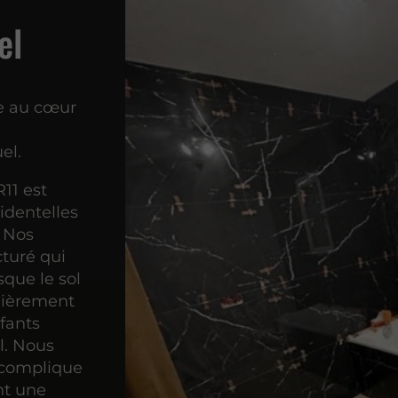
el
le au cœur
el.
11 est
cidentelles
. Nos
cturé qui
que le sol
ulièrement
fants
l. Nous
e complique
nt une