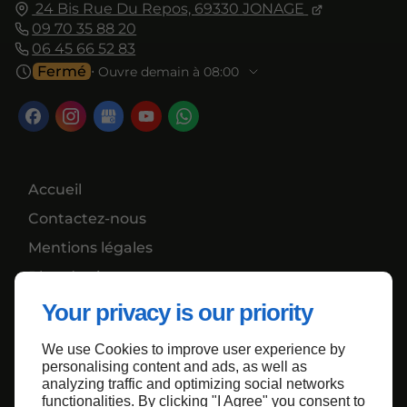
24 Bis Rue Du Repos,
69330
JONAGE
09 70 35 88 20
06 45 66 52 83
Fermé
⋅ Ouvre demain à 08:00
Accueil
Contactez-nous
Mentions légales
Plan du site
Your privacy is our priority
We use Cookies to improve user experience by
Haut de page
personalising content and ads, as well as
analyzing traffic and optimizing social networks
functionalities. By clicking "I Agree" you consent to